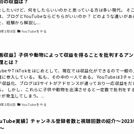
初の収益は？
をしたいけど、何をしたらいいのかと思っている方は多い現代。 そ
は、ブログとYouTubeならどちらがいいのか？ どのような違いがあ
、経験から解説し...
24年3月8日
YouTubeをやる
画収益】子供や動物によって収益を得ることを批判するアン
理とは？
TubeやTikTokをはじめとして、現在では収益化ができるので一般の
軽に参入している。 私も、その中の一人である。 YouTubeは3チャ
が収益化、ブログは3サイトがアドセンスが通っており一応収益をだ
る。 しかし、これらに子供や動物を出演させると一定数で批判をす
が発生してしまう。...
24年3月6日
YouTubeをやる
ouTube実績】チャンネル登録者数と視聴回数の紹介〜2023
月〜