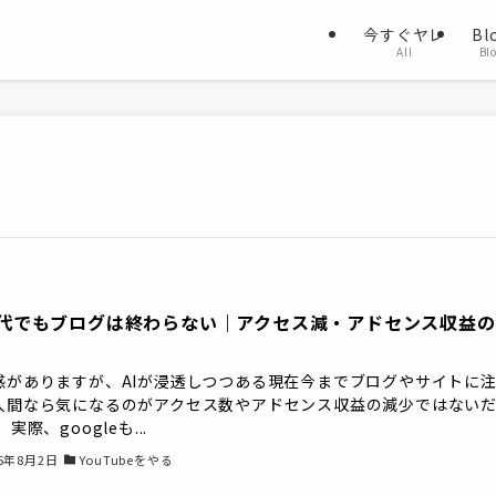
今すぐヤレ
Bl
All
Bl
時代でもブログは終わらない｜アクセス減・アドセンス収益
感がありますが、AIが浸透しつつある現在今までブログやサイトに
人間なら気になるのがアクセス数やアドセンス収益の減少ではない
 実際、googleも...
25年8月2日
YouTubeをやる