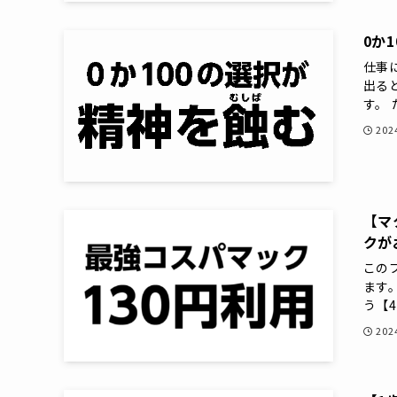
0か
仕事
出る
す。 
20
【マ
クが
この
ます
う【4
20