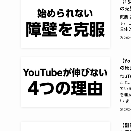
【1
の克
概要
す。
具体的
20
【Y
の原
Yo
こと
てい
を理
い ま
20
【副