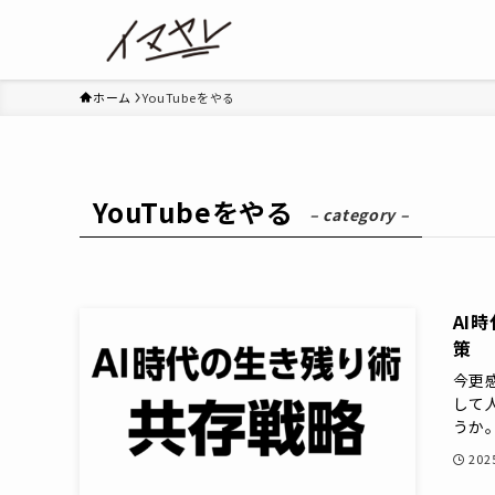
ホーム
YouTubeをやる
YouTubeをやる
– category –
AI
策
今更
して
うか。
20