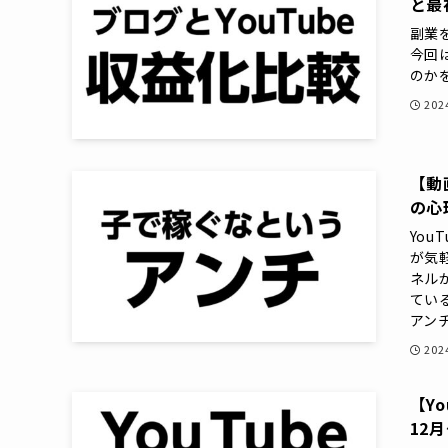
と最
副業
今回
のかを
20
【動
の心
You
が気
ネル
てい
アンチ
20
【Y
12