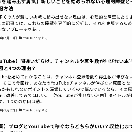
歩を踏み出す勇気】新しいことを始められない心理的障壁と
服方法
 多くの人が新しい挑戦に踏み出せない理由は、心理的な障壁にあり
この記事では、これらの障壁を専門的に分析し、それを克服するた
なアプローチを紹...
24年7月13日
YouTubeをやる
ouTube】間違いだらけ。チャンネルや再生数が伸びない本
因と4つの理由？
uTubeを始めてわかることは、チャンネル登録者数や再生数が伸びな
。 そこで今回は、あなたのYouTubeチャンネルが伸びない原因とな
るかもしれないポイントを深堀していくので悩んでいるなら、その
解し改善してみてほしい。 【YouTubeが伸びない理由】タイトルが
ず、1つめの原因は動...
24年3月22日
YouTubeをやる
業】ブログとYouTubeで稼ぐならどちらがいい？収益化ま