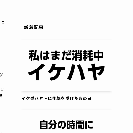
会に
新着記事
で
ッ
てい
思
イケダハヤトに衝撃を受けたあの日