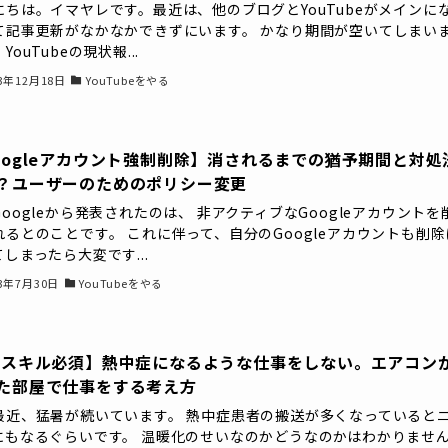
にちは。イマヤレです。最近は、他のブログとYouTubeがメインに
て記事更新がなかなかできずにいます。 かなり期間が空いてしまい
YouTubeの現状報...
23年12月18日
YouTubeをやる
oogleアカウント強制削除】消されるまでの猶予期間と対処
？ユーザーのためのポリシー変更
oogleから発表されたのは、 非アクティブなGoogleアカウントを
れるとのことです。 これに伴って、自分のGoogleアカウントも削除
しまったら大変です...
23年7月30日
YouTubeをやる
Cスキル必須】熱中症になるような仕事をしない。エアコン
た部屋で仕事をする考え方
最近、猛暑が続いています。 熱中症患者の搬送が多くなっていると
にもなるぐらいです。 温暖化のせいなのかどうなのかはわかりませ