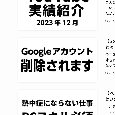
こん
てい
たが、
20
【G
とは
今回G
除さ
なって
20
【P
効い
ここ
ース