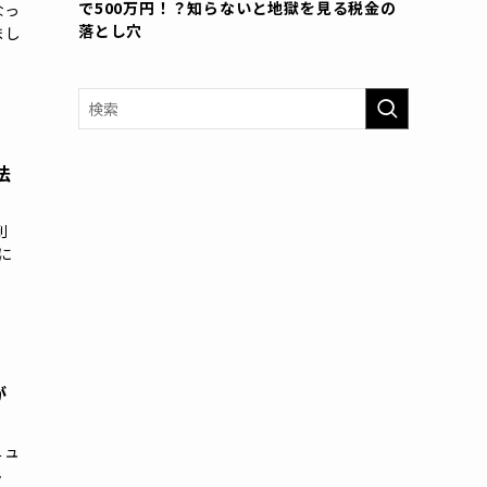
で500万円！？知らないと地獄を見る税金の
なっ
落とし穴
まし
法
削
に
が
ニュ
ん