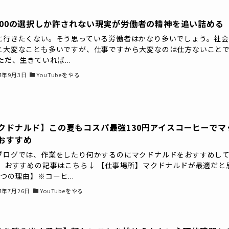
100の選択しか許されない現実が労働者の精神を追い詰める
に行きたくない。そう思っている労働者はかなり多いでしょう。社
と大変なことも多いですが、仕事ですから大変なのは仕方ないこと
ただ、生きていれば...
24年9月3日
YouTubeをやる
クドナルド】この夏もコスパ最強130円アイスコーヒーでマ
おすすめ
ブログでは、作業をしたり何かするのにマクドナルドをおすすめし
。 おすすめの記事はこちら↓ 【仕事場所】マクドナルドが最適だと
つの理由】※コーヒ...
24年7月26日
YouTubeをやる