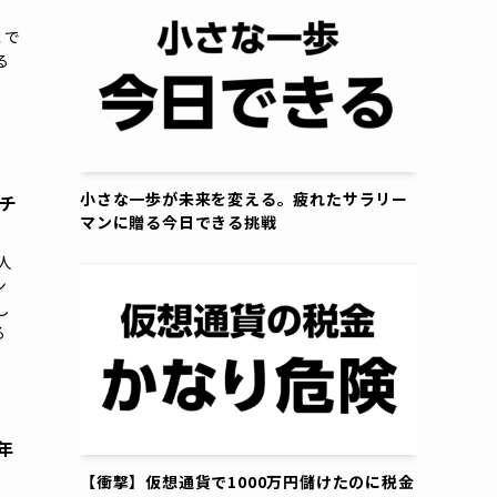
こで
る
小さな一歩が未来を変える。疲れたサラリー
チ
マンに贈る今日できる挑戦
人
ン
し
る
年
【衝撃】仮想通貨で1000万円儲けたのに税金